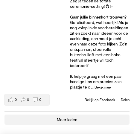
Zeg ja tegen de tofste
ceremonie-setting! 💍✨
Gaan jullie binnenkort trouwen?
Gefeliciteerd, wat heerlijk! Als je
nog volop in de voorbereidingen
zit en zoekt naar ideeën voor de
aankleding, dan moet je echt
even naar deze foto kijken. Zo'n
ontspannen, sfeervolle
buitenbruiloft met een boho
festival sfeertje wil toch
iedereen?
Ik help je graag met een paar
handige tips om precies zo'n
plaatje te c
...
Bekijk meer
0
0
0
Bekijk op Facebook
·
Delen
Meer laden