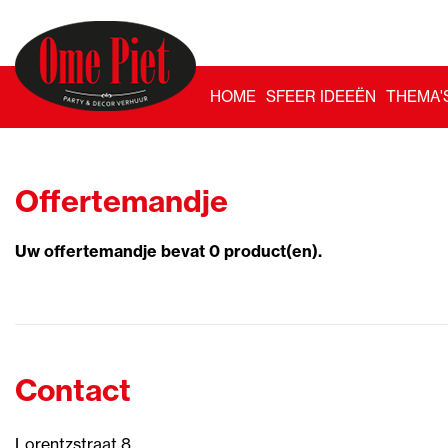
HOME
SFEER IDEEËN
THEMA'
Offertemandje
Uw offertemandje bevat 0 product(en).
Contact
Lorentzstraat 8