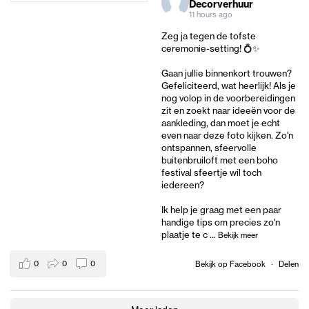
Decorverhuur
11 hours ago
Zeg ja tegen de tofste
ceremonie-setting! 💍✨
Gaan jullie binnenkort trouwen?
Gefeliciteerd, wat heerlijk! Als je
nog volop in de voorbereidingen
zit en zoekt naar ideeën voor de
aankleding, dan moet je echt
even naar deze foto kijken. Zo'n
ontspannen, sfeervolle
buitenbruiloft met een boho
festival sfeertje wil toch
iedereen?
Ik help je graag met een paar
handige tips om precies zo'n
plaatje te c
...
Bekijk meer
0
0
0
Bekijk op Facebook
·
Delen