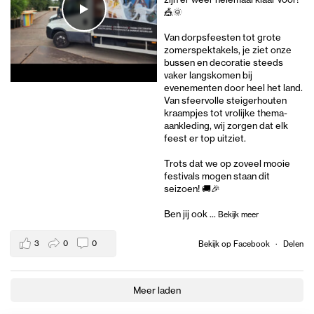
🎪🌞
Van dorpsfeesten tot grote
zomerspektakels, je ziet onze
bussen en decoratie steeds
vaker langskomen bij
evenementen door heel het land.
Van sfeervolle steigerhouten
kraampjes tot vrolijke thema-
aankleding, wij zorgen dat elk
feest er top uitziet.
Trots dat we op zoveel mooie
festivals mogen staan dit
seizoen! 🚚🎉
Ben jij ook
...
Bekijk meer
3
0
0
Bekijk op Facebook
·
Delen
Meer laden