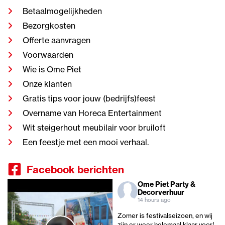
Betaalmogelijkheden
Bezorgkosten
Offerte aanvragen
Voorwaarden
Wie is Ome Piet
Onze klanten
Gratis tips voor jouw (bedrijfs)feest
Overname van Horeca Entertainment
Wit steigerhout meubilair voor bruiloft
Een feestje met een mooi verhaal.
Facebook berichten
Ome Piet Party &
Decorverhuur
14 hours ago
Zomer is festivalseizoen, en wij
zijn er weer helemaal klaar voor!