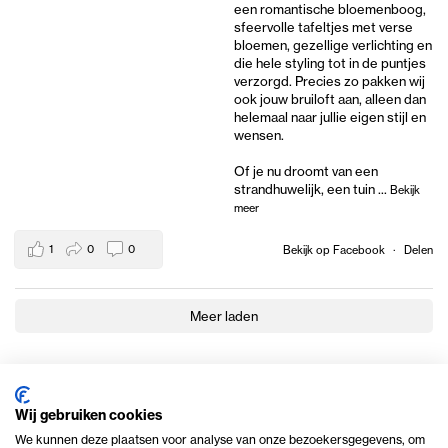
een romantische bloemenboog,
sfeervolle tafeltjes met verse
bloemen, gezellige verlichting en
die hele styling tot in de puntjes
verzorgd. Precies zo pakken wij
ook jouw bruiloft aan, alleen dan
helemaal naar jullie eigen stijl en
wensen.
Of je nu droomt van een
strandhuwelijk, een tuin
...
Bekijk
meer
1
0
0
Bekijk op Facebook
·
Delen
Meer laden
Wij gebruiken cookies
We kunnen deze plaatsen voor analyse van onze bezoekersgegevens, om