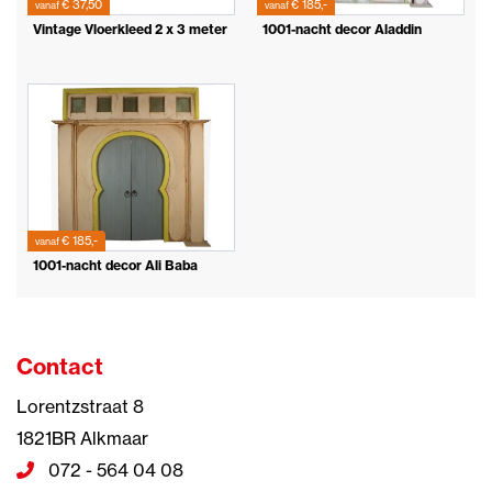
€ 37,50
€ 185,-
vanaf
vanaf
Vintage Vloerkleed 2 x 3 meter
1001-nacht decor Aladdin
€ 185,-
vanaf
1001-nacht decor Ali Baba
Contact
Lorentzstraat 8
1821BR Alkmaar
072 - 564 04 08