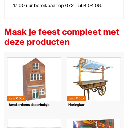
17:00 uur bereikbaar op 072 – 564 04 08.
Maak je feest compleet met
deze producten
€ 55,-
€ 85,-
vanaf
vanaf
Amsterdams decorhuisje
Haringkar