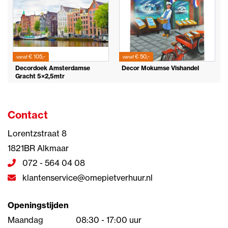
€ 105,-
€ 50,-
vanaf
vanaf
Decordoek Amsterdamse
Decor Mokumse Vishandel
Gracht 5×2,5mtr
Contact
Lorentzstraat 8
1821BR Alkmaar
072 - 564 04 08
klantenservice@omepietverhuur.nl
Openingstijden
Maandag
08:30 - 17:00 uur