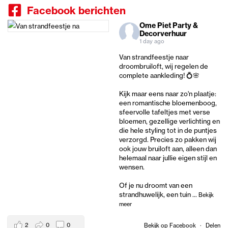
Facebook berichten
Ome Piet Party &
Decorverhuur
1 day ago
Van strandfeestje naar
droombruiloft, wij regelen de
complete aankleding! 💍🌸
Kijk maar eens naar zo'n plaatje:
een romantische bloemenboog,
sfeervolle tafeltjes met verse
bloemen, gezellige verlichting en
die hele styling tot in de puntjes
verzorgd. Precies zo pakken wij
ook jouw bruiloft aan, alleen dan
helemaal naar jullie eigen stijl en
wensen.
Of je nu droomt van een
strandhuwelijk, een tuin
...
Bekijk
meer
2
0
0
Bekijk op Facebook
·
Delen