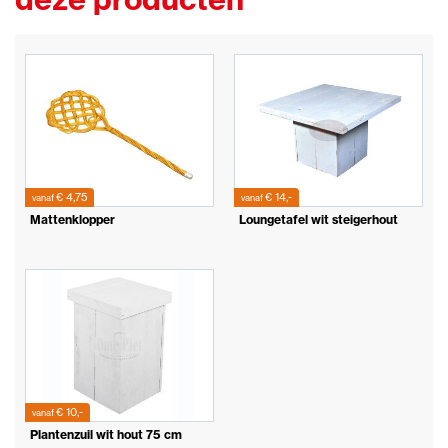
€ 4,75
€ 14,-
vanaf
vanaf
Mattenklopper
Loungetafel wit steigerhout
€ 10,-
vanaf
Plantenzuil wit hout 75 cm