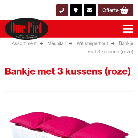
Offerte
Bankje
Assortiment
Meubilair
Wit steigerhout
met 3 kussens (roze)
Bankje met 3 kussens (roze)