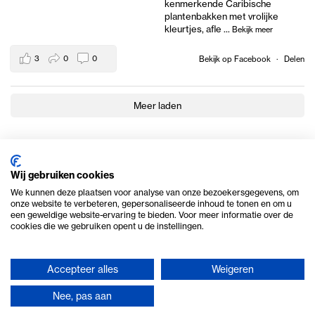
kenmerkende Caribische
plantenbakken met vrolijke
kleurtjes, afle
...
Bekijk meer
3
0
0
Bekijk op Facebook
·
Delen
Meer laden
Wij gebruiken cookies
We kunnen deze plaatsen voor analyse van onze bezoekersgegevens, om
onze website te verbeteren, gepersonaliseerde inhoud te tonen en om u
een geweldige website-ervaring te bieden. Voor meer informatie over de
cookies die we gebruiken opent u de instellingen.
Accepteer alles
Weigeren
© 2026 Ome Piet Verhuur
Nee, pas aan
Privacy en cookie beleid