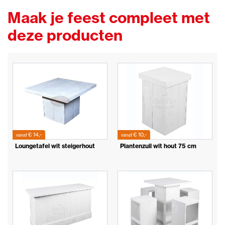
Maak je feest compleet met
deze producten
€ 14,-
€ 10,-
vanaf
vanaf
Loungetafel wit steigerhout
Plantenzuil wit hout 75 cm