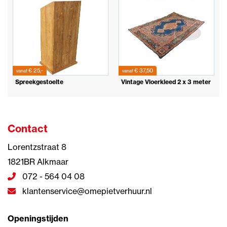
€ 25,-
€ 37,50
vanaf
vanaf
Spreekgestoelte
Vintage Vloerkleed 2 x 3 meter
Contact
Lorentzstraat 8
1821BR Alkmaar
072 - 564 04 08
klantenservice@omepietverhuur.nl
Openingstijden