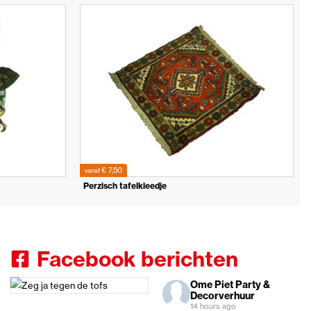
€ 7,50
vanaf
Perzisch tafelkleedje
Facebook berichten
Ome Piet Party &
Decorverhuur
14 hours ago