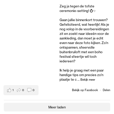
Zeg ja tegen de tofste
ceremonie-setting! 💍✨
Gaan jullie binnenkort trouwen?
Gefeliciteerd, wat heerlijk! Als je
nog volop in de voorbereidingen
zit en zoekt naar ideeën voor de
aankleding, dan moet je echt
even naar deze foto kijken. Zo'n
ontspannen, sfeervolle
buitenbruiloft met een boho
festival sfeertje wil toch
iedereen?
Ik help je graag met een paar
handige tips om precies zo'n
plaatje te c
...
Bekijk meer
1
0
0
Bekijk op Facebook
·
Delen
Meer laden