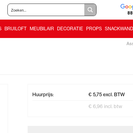
88
S
BRUILOFT
MEUBILAIR
DECORATIE
PROPS
SNACKWAND
As
Huurprijs:
€ 5,75 excl. BTW
€ 6,96 incl. btw