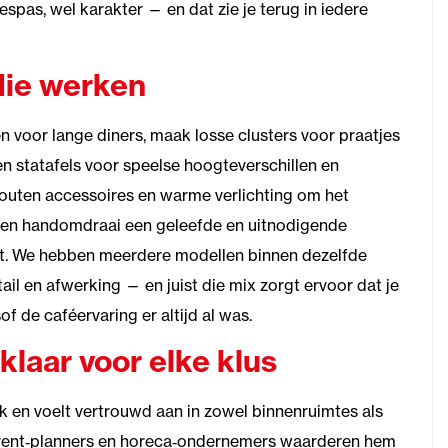
spas, wel karakter — en dat zie je terug in iedere
die werken
jen voor lange diners, maak losse clusters voor praatjes
en statafels voor speelse hoogteverschillen en
 houten accessoires en warme verlichting om het
 een handomdraai een geleefde en uitnodigende
elt. We hebben meerdere modellen binnen dezelfde
tail en afwerking — en juist die mix zorgt ervoor dat je
sof de caféervaring er altijd al was.
klaar voor elke klus
k en voelt vertrouwd aan in zowel binnenruimtes als
 event‑planners en horeca‑ondernemers waarderen hem