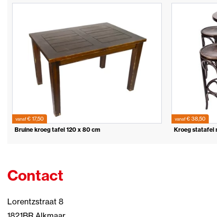
€ 17,50
€ 38,50
vanaf
vanaf
Bruine kroeg tafel 120 x 80 cm
Kroeg statafel
Contact
Lorentzstraat 8
1821BR Alkmaar