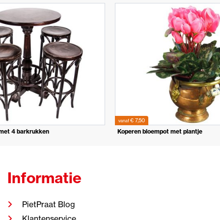
€ 7,50
vanaf
 met 4 barkrukken
Koperen bloempot met plantje
Informatie
PietPraat Blog
Klantenservice