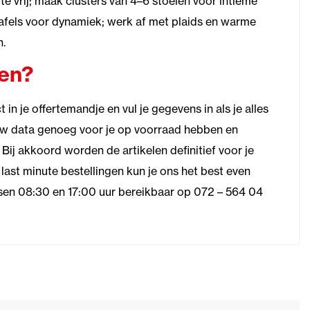
e vrij; maak clusters van 4–6 stoelen voor intieme
afels voor dynamiek; werk af met plaids en warme
n.
ren?
in je offertemandje en vul je gegevens in als je alles
ouw data genoeg voor je op voorraad hebben en
. Bij akkoord worden de artikelen definitief voor je
last minute bestellingen kun je ons het best even
ssen 08:30 en 17:00 uur bereikbaar op 072 – 564 04