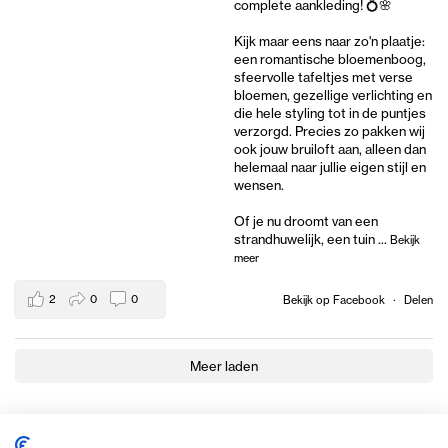
complete aankleding! 💍🌸
Kijk maar eens naar zo'n plaatje:
een romantische bloemenboog,
sfeervolle tafeltjes met verse
bloemen, gezellige verlichting en
die hele styling tot in de puntjes
verzorgd. Precies zo pakken wij
ook jouw bruiloft aan, alleen dan
helemaal naar jullie eigen stijl en
wensen.
Of je nu droomt van een
strandhuwelijk, een tuin
...
Bekijk
meer
2
0
0
Bekijk op Facebook
·
Delen
Meer laden