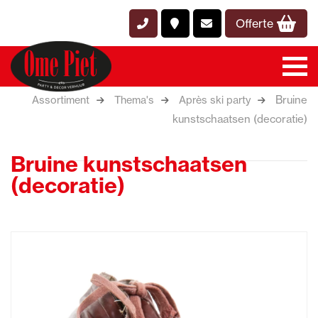
Offerte
Bruine
Assortiment
Thema's
Après ski party
kunstschaatsen (decoratie)
Bruine kunstschaatsen
(decoratie)