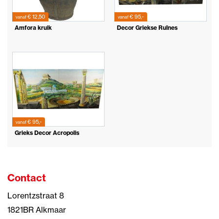
€ 12,50
€ 95,-
vanaf
vanaf
Amfora kruik
Decor Griekse Ruïnes
€ 95,-
vanaf
Grieks Decor Acropolis
Contact
Lorentzstraat 8
1821BR Alkmaar