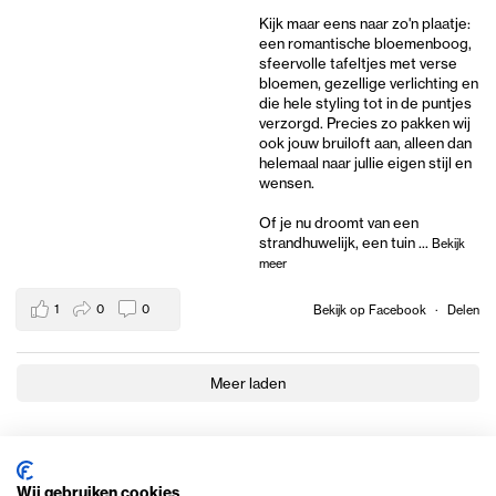
Kijk maar eens naar zo'n plaatje:
een romantische bloemenboog,
sfeervolle tafeltjes met verse
bloemen, gezellige verlichting en
die hele styling tot in de puntjes
verzorgd. Precies zo pakken wij
ook jouw bruiloft aan, alleen dan
helemaal naar jullie eigen stijl en
wensen.
Of je nu droomt van een
strandhuwelijk, een tuin
...
Bekijk
meer
1
0
0
Bekijk op Facebook
·
Delen
Meer laden
Wij gebruiken cookies