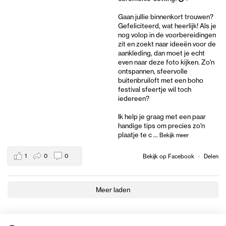
Gaan jullie binnenkort trouwen?
Gefeliciteerd, wat heerlijk! Als je
nog volop in de voorbereidingen
zit en zoekt naar ideeën voor de
aankleding, dan moet je echt
even naar deze foto kijken. Zo'n
ontspannen, sfeervolle
buitenbruiloft met een boho
festival sfeertje wil toch
iedereen?
Ik help je graag met een paar
handige tips om precies zo'n
plaatje te c
...
Bekijk meer
1
0
0
Bekijk op Facebook
·
Delen
Meer laden