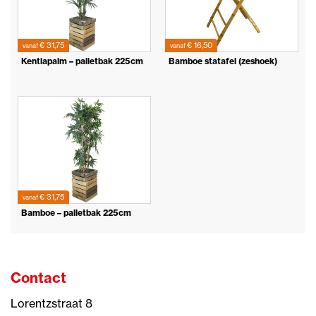
€ 31,75
€ 16,50
vanaf
vanaf
Kentiapalm – palletbak 225cm
Bamboe statafel (zeshoek)
€ 31,75
vanaf
Bamboe – palletbak 225cm
Contact
Lorentzstraat 8