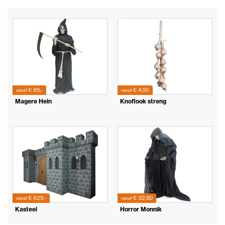
€ 85,-
€ 4,50
vanaf
vanaf
Magere Hein
Knoflook streng
€ 625,-
€ 32,50
vanaf
vanaf
Kasteel
Horror Monnik