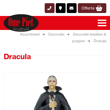
Offerte
Assortiment
Decoratie
Decoratie beelden &
Dracula
poppen
Dracula