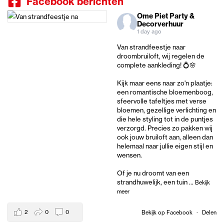
Facebook berichten
Ome Piet Party &
Decorverhuur
1 day ago
Van strandfeestje naar
droombruiloft, wij regelen de
complete aankleding! 💍🌸
Kijk maar eens naar zo'n plaatje:
een romantische bloemenboog,
sfeervolle tafeltjes met verse
bloemen, gezellige verlichting en
die hele styling tot in de puntjes
verzorgd. Precies zo pakken wij
ook jouw bruiloft aan, alleen dan
helemaal naar jullie eigen stijl en
wensen.
Of je nu droomt van een
strandhuwelijk, een tuin
...
Bekijk
meer
2
0
0
Bekijk op Facebook
·
Delen