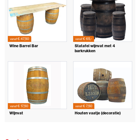
€ 47,50
€ 65,-
vanaf
vanaf
Wine Barrel Bar
Statafel wijnvat met 4
barkrukken
€ 17,50
€ 7,50
vanaf
vanaf
Wijnvat
Houten vaatje (decoratie)