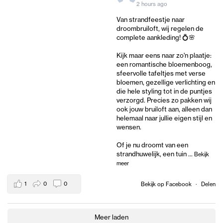
2 hours ago
Van strandfeestje naar
droombruiloft, wij regelen de
complete aankleding! 💍🌸
Kijk maar eens naar zo'n plaatje:
een romantische bloemenboog,
sfeervolle tafeltjes met verse
bloemen, gezellige verlichting en
die hele styling tot in de puntjes
verzorgd. Precies zo pakken wij
ook jouw bruiloft aan, alleen dan
helemaal naar jullie eigen stijl en
wensen.
Of je nu droomt van een
strandhuwelijk, een tuin
...
Bekijk
meer
1
0
0
Bekijk op Facebook
·
Delen
Meer laden