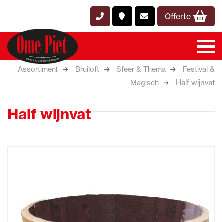
Offerte
Assortiment
Bruiloft
Sfeer & Thema
Festival &
Half wijnvat
Magisch
Half wijnvat