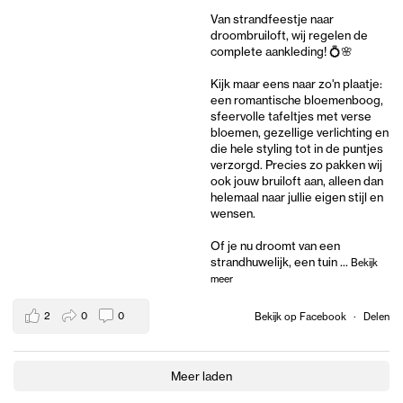
Van strandfeestje naar
droombruiloft, wij regelen de
complete aankleding! 💍🌸
Kijk maar eens naar zo'n plaatje:
een romantische bloemenboog,
sfeervolle tafeltjes met verse
bloemen, gezellige verlichting en
die hele styling tot in de puntjes
verzorgd. Precies zo pakken wij
ook jouw bruiloft aan, alleen dan
helemaal naar jullie eigen stijl en
wensen.
Of je nu droomt van een
strandhuwelijk, een tuin
...
Bekijk
meer
2
0
0
Bekijk op Facebook
·
Delen
Meer laden