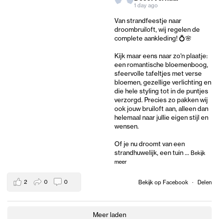
1 day ago
Van strandfeestje naar
droombruiloft, wij regelen de
complete aankleding! 💍🌸
Kijk maar eens naar zo'n plaatje:
een romantische bloemenboog,
sfeervolle tafeltjes met verse
bloemen, gezellige verlichting en
die hele styling tot in de puntjes
verzorgd. Precies zo pakken wij
ook jouw bruiloft aan, alleen dan
helemaal naar jullie eigen stijl en
wensen.
Of je nu droomt van een
strandhuwelijk, een tuin
...
Bekijk
meer
2
0
0
Bekijk op Facebook
·
Delen
Meer laden