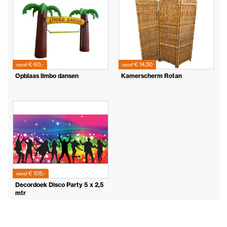
€ 60,-
€ 14,50
vanaf
vanaf
Opblaas limbo dansen
Kamerscherm Rotan
€ 105,-
vanaf
Decordoek Disco Party 5 x 2,5
mtr