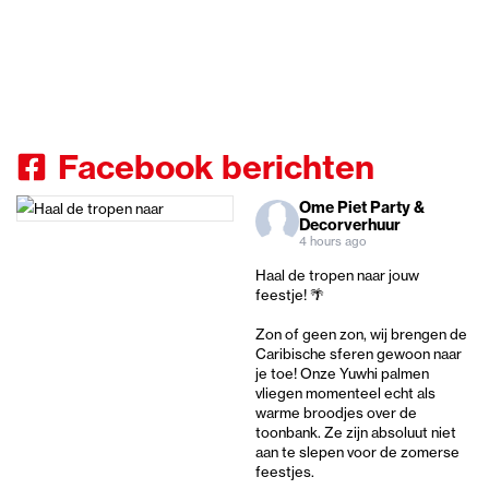
Facebook berichten
Ome Piet Party &
Decorverhuur
4 hours ago
Haal de tropen naar jouw
feestje! 🌴
Zon of geen zon, wij brengen de
Caribische sferen gewoon naar
je toe! Onze Yuwhi palmen
vliegen momenteel echt als
warme broodjes over de
toonbank. Ze zijn absoluut niet
aan te slepen voor de zomerse
feestjes.