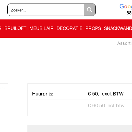
88
S
BRUILOFT
MEUBILAIR
DECORATIE
PROPS
SNACKWAND
Assort
Huurprijs:
€ 50,- excl. BTW
€ 60,50 incl. btw