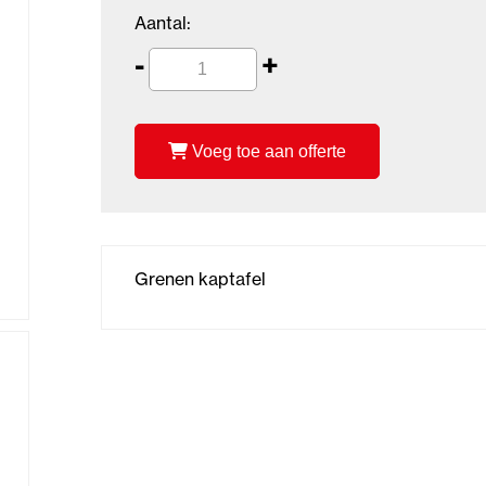
Aantal:
-
+
Voeg toe aan offerte
Grenen kaptafel