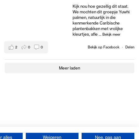
Kijk nou hoe gezellig dit staat.
We mochten dit groepje Yuwhi
palmen, natuurlijk in die
kenmerkende Caribische
plantenbakken met vrolijke
kleurtjes, afle
...
Bekijk meer
2
0
0
Bekijk op Facebook
·
Delen
Meer laden
 alles
Weigeren
Nee, pas aan