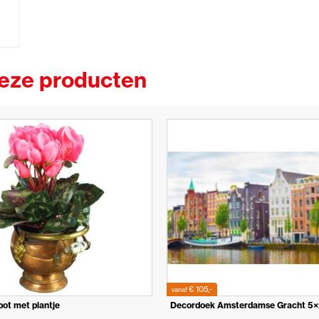
deze producten
€ 105,-
vanaf
ot met plantje
Decordoek Amsterdamse Gracht 5×