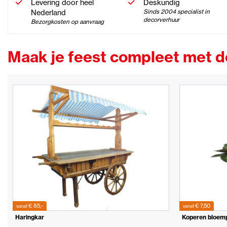
Levering door heel
Deskundig
Nederland
Sinds 2004 specialist in
decorverhuur
Bezorgkosten op aanvraag
Maak je feest compleet met 
€ 85,-
€ 7,50
vanaf
vanaf
Haringkar
Koperen bloemp