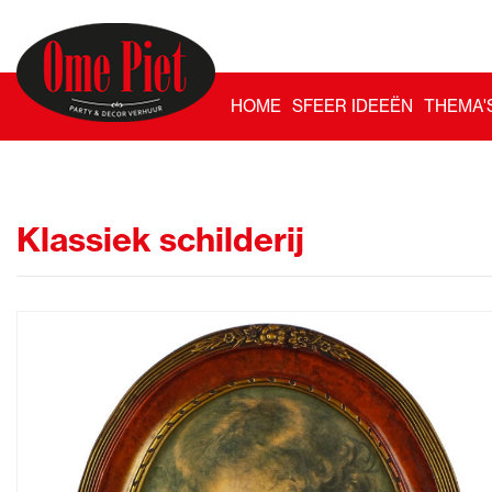
HOME
SFEER IDEEËN
THEMA'
Klassiek schilderij