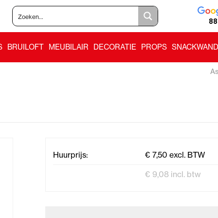
88
S
BRUILOFT
MEUBILAIR
DECORATIE
PROPS
SNACKWAND
As
Huurprijs:
€ 7,50 excl. BTW
€ 9,08 incl. btw