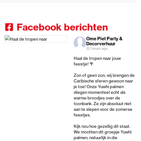
Facebook berichten
Ome Piet Party &
Decorverhuur
22 hours ago
Haal de tropen naar jouw
feestje! 🌴
Zon of geen zon, wij brengen de
Caribische sferen gewoon naar
je toe! Onze Yuwhi palmen
vliegen momenteel echt als
warme broodjes over de
toonbank. Ze zijn absoluut niet
aan te slepen voor de zomerse
feestjes.
Kijk nou hoe gezellig dit staat.
We mochten dit groepje Yuwhi
palmen, natuurlijk in die