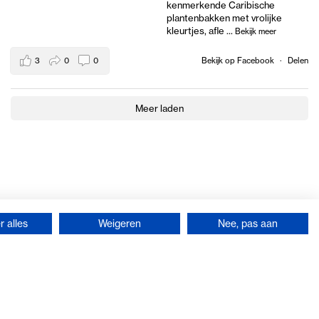
kenmerkende Caribische
plantenbakken met vrolijke
kleurtjes, afle
...
Bekijk meer
3
0
0
Bekijk op Facebook
·
Delen
Meer laden
 alles
Weigeren
Nee, pas aan