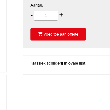
Aantal:
-
+
Voeg toe aan offerte
Klassiek schilderij in ovale lijst.