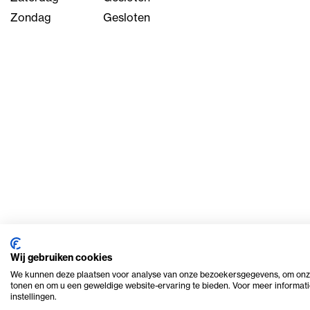
Zondag
Gesloten
Wij gebruiken cookies
We kunnen deze plaatsen voor analyse van onze bezoekersgegevens, om onze
tonen en om u een geweldige website-ervaring te bieden. Voor meer informati
© 2026 Ome Piet Verhuur
Privacy en cookie beleid
instellingen.