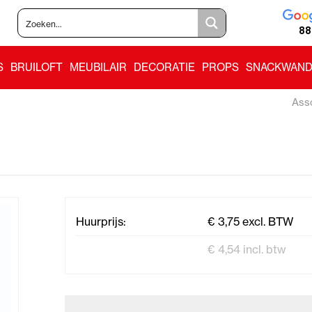
88
S
BRUILOFT
MEUBILAIR
DECORATIE
PROPS
SNACKWAND
Ass
Huurprijs:
€ 3,75 excl. BTW
€ 4,54 incl. btw