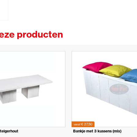
deze producten
€ 27,50
vanaf
steigerhout
Bankje met 3 kussens (mix)