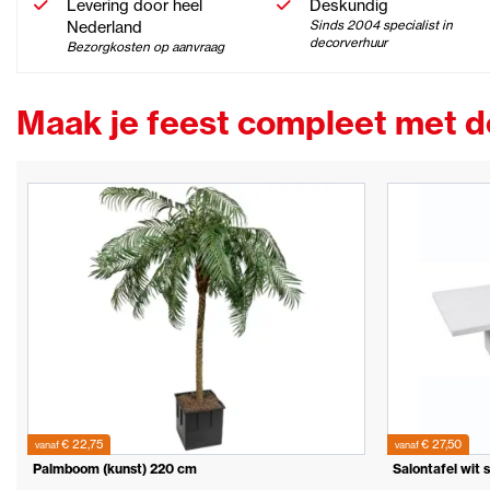
Levering door heel
Deskundig
Nederland
Sinds 2004 specialist in
decorverhuur
Bezorgkosten op aanvraag
Maak je feest compleet met 
€ 22,75
€ 27,50
vanaf
vanaf
Palmboom (kunst) 220 cm
Salontafel wit 