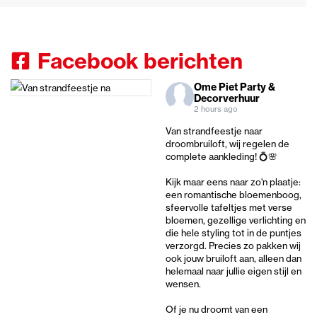
Facebook berichten
Ome Piet Party &
Decorverhuur
2 hours ago
Van strandfeestje naar
droombruiloft, wij regelen de
complete aankleding! 💍🌸
Kijk maar eens naar zo'n plaatje:
een romantische bloemenboog,
sfeervolle tafeltjes met verse
bloemen, gezellige verlichting en
die hele styling tot in de puntjes
verzorgd. Precies zo pakken wij
ook jouw bruiloft aan, alleen dan
helemaal naar jullie eigen stijl en
wensen.
Of je nu droomt van een