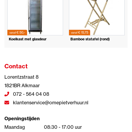
€ 50,-
€ 15,75
vanaf
vanaf
Koelkast met glasdeur
Bamboe statafel (rond)
Contact
Lorentzstraat 8
1821BR Alkmaar
072 - 564 04 08
klantenservice@omepietverhuur.nl
Openingstijden
Maandag
08:30 - 17:00 uur