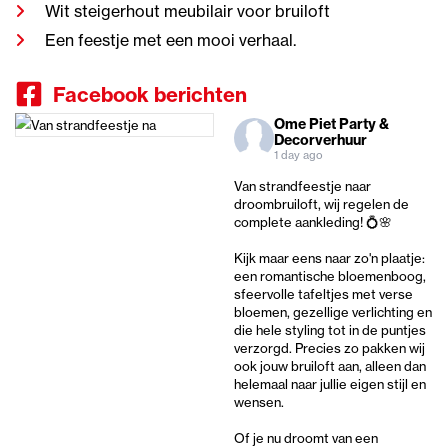
Wit steigerhout meubilair voor bruiloft
Een feestje met een mooi verhaal.
Facebook berichten
Ome Piet Party &
Decorverhuur
1 day ago
Van strandfeestje naar
droombruiloft, wij regelen de
complete aankleding! 💍🌸
Kijk maar eens naar zo'n plaatje:
een romantische bloemenboog,
sfeervolle tafeltjes met verse
bloemen, gezellige verlichting en
die hele styling tot in de puntjes
verzorgd. Precies zo pakken wij
ook jouw bruiloft aan, alleen dan
helemaal naar jullie eigen stijl en
wensen.
Of je nu droomt van een