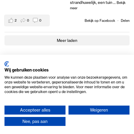
strandhuwelijk, een tuin
...
Bekijk
meer
2
0
0
Bekijk op Facebook
·
Delen
Meer laden
Wij gebruiken cookies
We kunnen deze plaatsen voor analyse van onze bezoekersgegevens, om
onze website te verbeteren, gepersonaliseerde inhoud te tonen en om u
een geweldige website-ervaring te bieden. Voor meer informatie over de
cookies die we gebruiken opent u de instellingen.
Accepteer alles
Weigeren
© 2026 Ome Piet Verhuur
Nee, pas aan
Privacy en cookie beleid