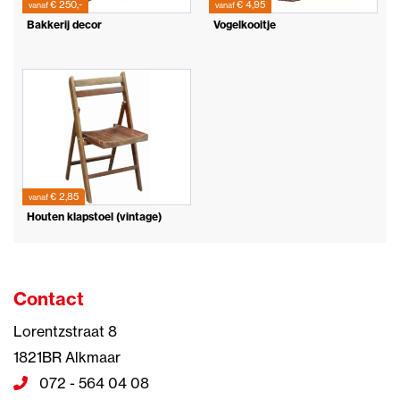
€ 250,-
€ 4,95
vanaf
vanaf
Bakkerij decor
Vogelkooitje
€ 2,85
vanaf
Houten klapstoel (vintage)
Contact
Lorentzstraat 8
1821BR Alkmaar
072 - 564 04 08