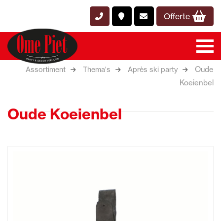
Offerte
Oude
Assortiment
Thema's
Après ski party
Koeienbel
Oude Koeienbel