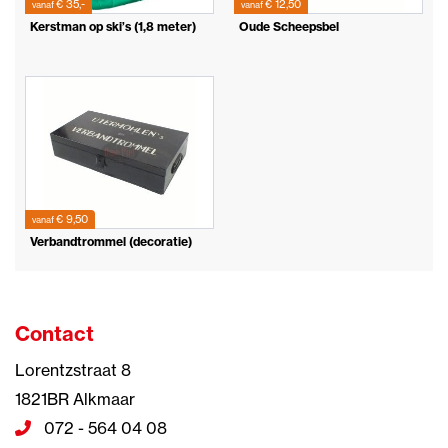
€ 35,-
€ 12,50
vanaf
vanaf
Kerstman op ski’s (1,8 meter)
Oude Scheepsbel
€ 9,50
vanaf
Verbandtrommel (decoratie)
Contact
Lorentzstraat 8
1821BR Alkmaar
072 - 564 04 08