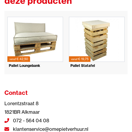
deze producten
€ 42,50
€ 19,75
vanaf
vanaf
Pallet Loungebank
Pallet Statafel
Contact
Lorentzstraat 8
1821BR Alkmaar
072 - 564 04 08
klantenservice@omepietverhuur.nl