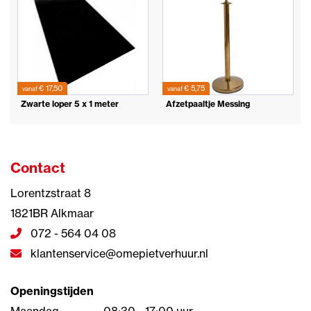
€ 17,50
€ 5,75
vanaf
vanaf
Zwarte loper 5 x 1 meter
Afzetpaaltje Messing
Contact
Lorentzstraat 8
1821BR Alkmaar
072 - 564 04 08
klantenservice@omepietverhuur.nl
Openingstijden