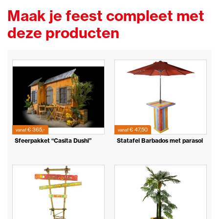
Maak je feest compleet met
deze producten
€ 365,-
€ 47,50
vanaf
vanaf
Sfeerpakket “Casita Dushi”
Statafel Barbados met parasol