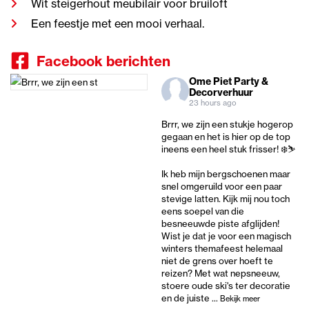
Wit steigerhout meubilair voor bruiloft
Een feestje met een mooi verhaal.
Facebook berichten
Ome Piet Party &
Decorverhuur
23 hours ago
Brrr, we zijn een stukje hogerop
gegaan en het is hier op de top
ineens een heel stuk frisser! ❄️⛷️
Ik heb mijn bergschoenen maar
snel omgeruild voor een paar
stevige latten. Kijk mij nou toch
eens soepel van die
besneeuwde piste afglijden!
Wist je dat je voor een magisch
winters themafeest helemaal
niet de grens over hoeft te
reizen? Met wat nepsneeuw,
stoere oude ski's ter decoratie
en de juiste
...
Bekijk meer