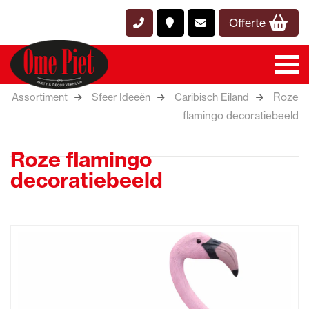
Offerte
Roze
Assortiment
Sfeer Ideeën
Caribisch Eiland
flamingo decoratiebeeld
Roze flamingo
decoratiebeeld