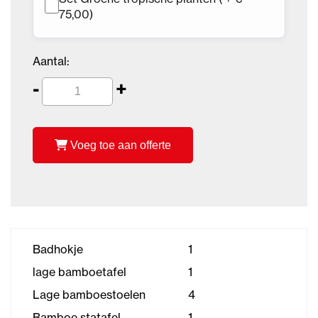
75,00)
Aantal:
-
+
Voeg toe aan offerte
Badhokje
1
lage bamboetafel
1
Lage bamboestoelen
4
Bamboe statafel
1