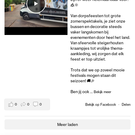
🎪🌞
Van dorpsfeesten tot grote
zomerspektakels, je ziet onze
bussen en decoratie steeds
vaker langskomen bij
evenementen door heel het land.
Van sfeervolle steigerhouten
kraampjes tot vrolijke thema-
aankleding, wij zorgen dat elk
feest er top uitziet.
Trots dat we op zoveel mooie
festivals mogen staan dit
seizoen! 🚚🎉
Ben jij ook
...
Bekijk meer
0
0
0
Bekijk op Facebook
·
Delen
Meer laden