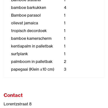
bamboe barkukken
4
Bamboe parasol
1
olievat jamaica
1
tropisch decordoek
1
bamboe kamerscherm
1
kentiapalm in palletbak
1
surfplank
1
palmboom in palletbak
2
papegaai (Klein ±10 cm)
3
Contact
Lorentzstraat 8