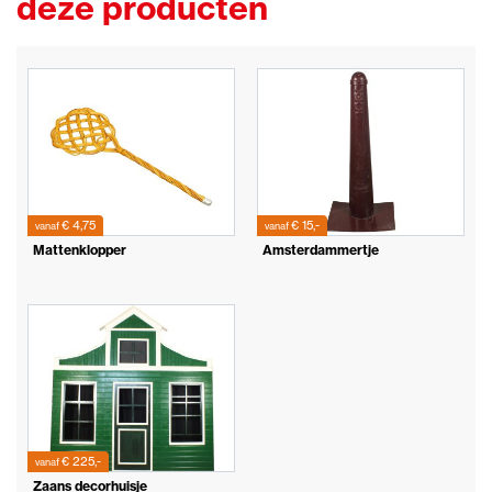
deze producten
€ 4,75
€ 15,-
vanaf
vanaf
Mattenklopper
Amsterdammertje
€ 225,-
vanaf
Zaans decorhuisje