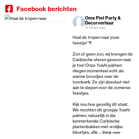
Facebook berichten
Ome Piet Party &
Decorverhuur
13 hours ago
Haal de tropen naar jouw
feestje! 🌴
Zon of geen zon, wij brengen de
Caribische sferen gewoon naar
je toe! Onze Yuwhi palmen
vliegen momenteel echt als
warme broodjes over de
toonbank. Ze zijn absoluut niet
aan te slepen voor de zomerse
feestjes.
Kijk nou hoe gezellig dit staat.
We mochten dit groepje Yuwhi
palmen, natuurlijk in die
kenmerkende Caribische
plantenbakken met vrolijke
kleurtjes, afle
...
Bekijk meer