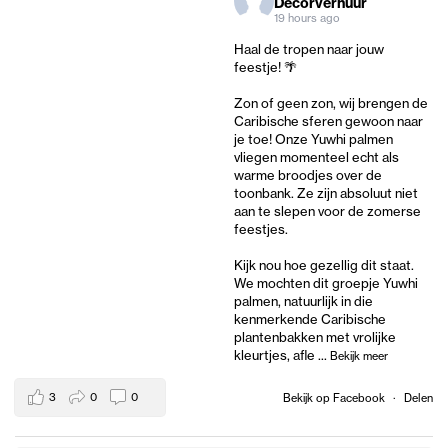
Decorverhuur
19 hours ago
Haal de tropen naar jouw
feestje! 🌴
Zon of geen zon, wij brengen de
Caribische sferen gewoon naar
je toe! Onze Yuwhi palmen
vliegen momenteel echt als
warme broodjes over de
toonbank. Ze zijn absoluut niet
aan te slepen voor de zomerse
feestjes.
Kijk nou hoe gezellig dit staat.
We mochten dit groepje Yuwhi
palmen, natuurlijk in die
kenmerkende Caribische
plantenbakken met vrolijke
kleurtjes, afle
...
Bekijk meer
3
0
0
Bekijk op Facebook
·
Delen