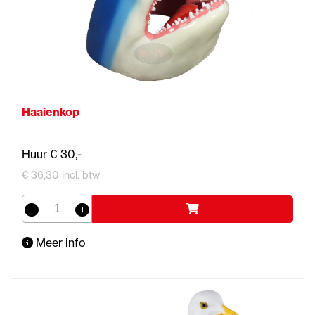
Haaienkop
Huur € 30,-
€ 36,30 incl. btw
Meer info