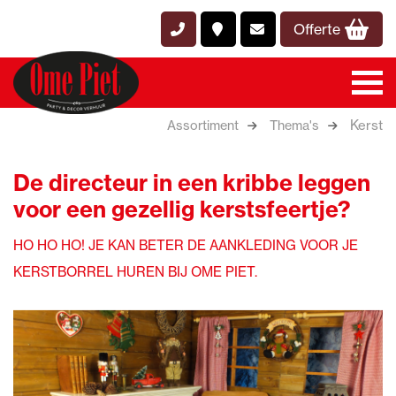
Offerte
Kerst
Assortiment
Thema's
De directeur in een kribbe leggen
voor een gezellig kerstsfeertje?
HO HO HO! JE KAN BETER DE AANKLEDING VOOR JE
KERSTBORREL HUREN BIJ OME PIET.