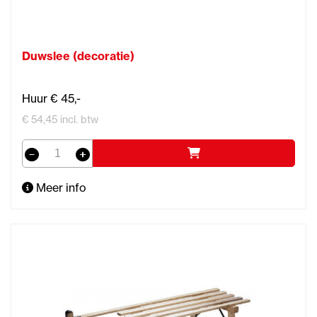
Duwslee (decoratie)
Huur € 45,-
€ 54,45 incl. btw
Meer info