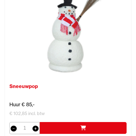
Sneeuwpop
Huur € 85,-
€ 102,85 incl. btw