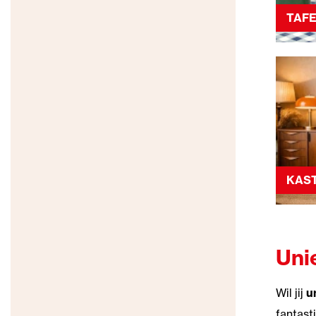
TAF
KAS
Uni
Wil jij
u
fantast