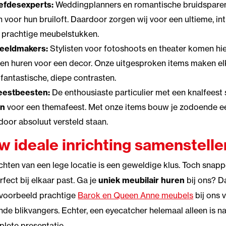
iefdesexperts:
Weddingplanners en romantische bruidsparen z
 voor hun bruiloft. Daardoor zorgen wij voor een ultieme, int
 prachtige meubelstukken.
eeldmakers:
Stylisten voor fotoshoots en theater komen hie
len huren voor een decor. Onze uitgesproken items maken elk
 fantastische, diepe contrasten.
eestbeesten:
De enthousiaste particulier met een knalfeest sla
en
voor een themafeest. Met onze items bouw je zodoende ee
door absoluut versteld staan.
w ideale inrichting samenstelle
ichten van een lege locatie is een geweldige klus. Toch snappe
rfect bij elkaar past. Ga je
uniek meubilair huren
bij ons? Da
jvoorbeeld prachtige
Barok en Queen Anne meubels
bij ons 
nde blikvangers. Echter, een eyecatcher helemaal alleen is na
lete presentatie.