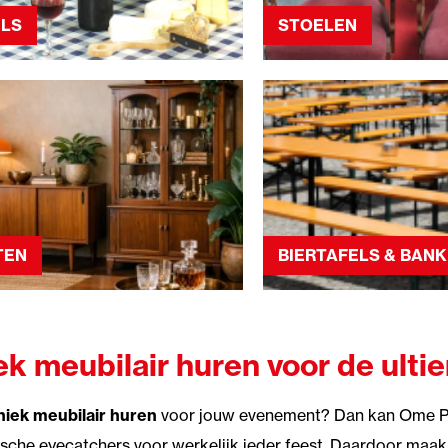
ELS
STOELEN
TEN
BIERTAFELS & BAN
ek meubilair huren voor de ulti
niek meubilair huren
voor jouw evenement? Dan kan Ome Piet
ische eyecatchers voor werkelijk ieder feest. Daardoor maak 