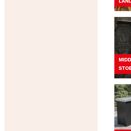
LAND
MID
STO