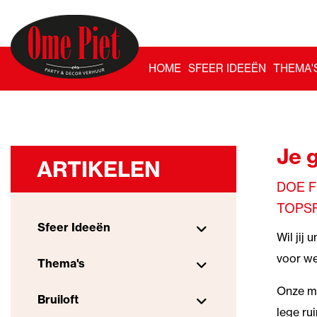
HOME
SFEER IDEEËN
THEMA'
Je g
ARTIKELEN
DOE F
TOPSF
Sfeer Ideeën
Wil jij
voor we
Thema's
Onze me
Bruiloft
lege ru