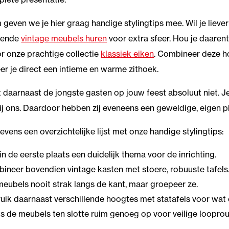
geven we je hier graag handige stylingtips mee. Wil je liever 
erende
vintage meubels huren
voor extra sfeer. Hou je daaren
r onze prachtige collectie
klassiek eiken
. Combineer deze ho
er je direct een intieme en warme zithoek.
 daarnaast de jongste gasten op jouw feest absoluut niet. Je
ij ons. Daardoor hebben zij eveneens een geweldige, eigen p
tevens een overzichtelijke lijst met onze handige stylingtips:
in de eerste plaats een duidelijk thema voor de inrichting.
ineer bovendien vintage kasten met stoere, robuuste tafels
meubels nooit strak langs de kant, maar groepeer ze.
uik daarnaast verschillende hoogtes met statafels voor wat 
ts de meubels ten slotte ruim genoeg op voor veilige looprou