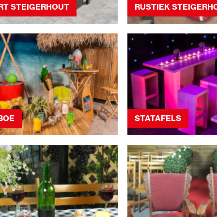
RT STEIGERHOUT
RUSTIEK STEIGERH
BOE
STATAFELS