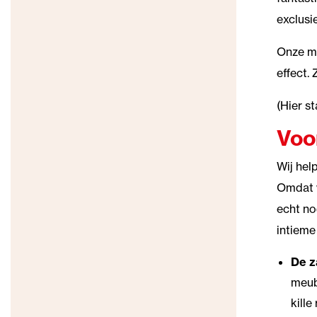
exclusi
Onze me
effect.
(Hier s
Voo
Wij hel
Omdat w
echt no
intieme
De za
meub
kille