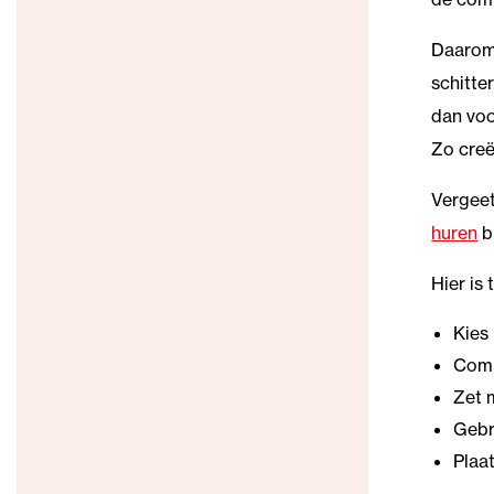
Daarom 
schitt
dan voo
Zo creë
Vergeet
huren
b
Hier is 
Kies 
Comb
Zet 
Gebr
Plaa