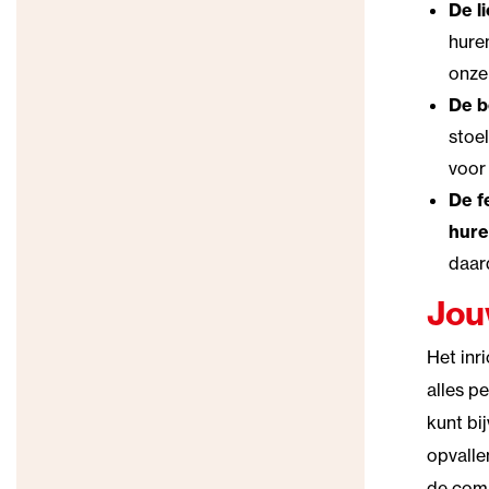
De l
huren
onze
De b
stoe
voor
De f
hur
daar
Jou
Het inr
alles pe
kunt bi
opvalle
de comp