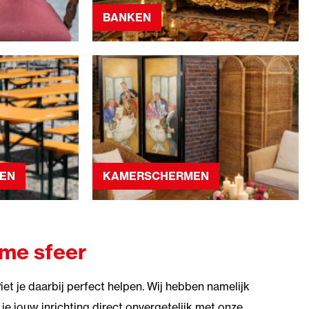
BANKEN
KEN
KAMERSCHERMEN
eme sfeer
 je daarbij perfect helpen. Wij hebben namelijk
je jouw inrichting direct onvergetelijk met onze