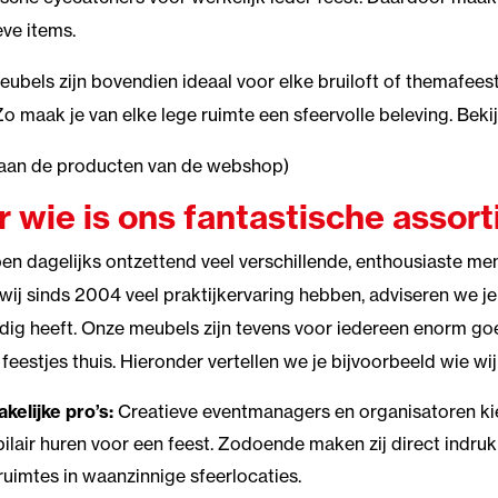
eve items.
ubels zijn bovendien ideaal voor elke bruiloft of themafees
 Zo maak je van elke lege ruimte een sfeervolle beleving. Bek
taan de producten van de webshop)
r wie is ons fantastische assort
pen dagelijks ontzettend veel verschillende, enthousiaste men
ij sinds 2004 veel praktijkervaring hebben, adviseren we 
dig heeft. Onze meubels zijn tevens voor iedereen enorm go
 feestjes thuis. Hieronder vertellen we je bijvoorbeeld wie wij
kelijke pro’s:
Creatieve eventmanagers en organisatoren kiez
ilair huren voor een feest. Zodoende maken zij direct indru
 ruimtes in waanzinnige sfeerlocaties.