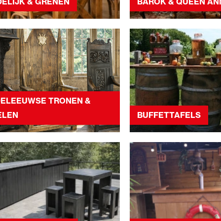
ELIJK & GRENEN
BAROK & QUEEN AN
DELEEUWSE TRONEN &
ELEN
BUFFETTAFELS