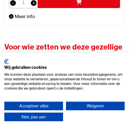
Meer info
Voor wie zetten we deze gezellige
sfeer eigenlijk neer?
Wij gebruiken cookies
Ieder feest is natuurlijk weer anders. Toch zien we in de
We kunnen deze plaatsen voor analyse van onze bezoekersgegevens, om
praktijk dat onze spullen overal een grote lach op het
onze website te verbeteren, gepersonaliseerde inhoud te tonen en om u
een geweldige website-ervaring te bieden. Voor meer informatie over de
gezicht toveren. Wij helpen dan ook heel diverse klanten
cookies die we gebruiken opent u de instellingen.
met hun inrichting.
Accepteer alles
Weigeren
Zakelijke organisatoren:
Organiseer je een borrel en
zoek je sfeervolle
decoratie voor een
Nee, pas aan
Sinterklaasfeest op kantoor
? Richt de