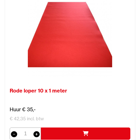
Rode loper 10 x 1 meter
Huur € 35,-
€ 42,35 incl. btw