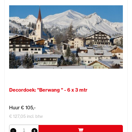
Decordoek: "Berwang " - 6 x 3 mtr
Huur € 105,-
€ 127,05 incl. btw