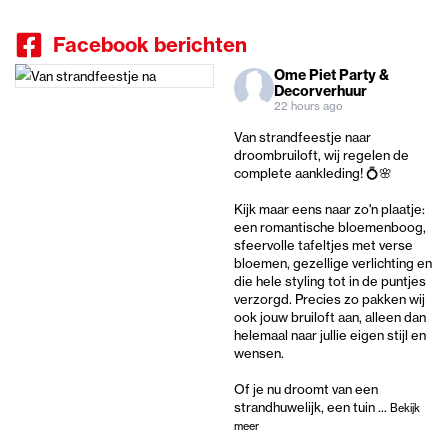
Facebook berichten
Ome Piet Party &
Decorverhuur
22 hours ago
Van strandfeestje naar
droombruiloft, wij regelen de
complete aankleding! 💍🌸
Kijk maar eens naar zo'n plaatje:
een romantische bloemenboog,
sfeervolle tafeltjes met verse
bloemen, gezellige verlichting en
die hele styling tot in de puntjes
verzorgd. Precies zo pakken wij
ook jouw bruiloft aan, alleen dan
helemaal naar jullie eigen stijl en
wensen.
Of je nu droomt van een
strandhuwelijk, een tuin
...
Bekijk
meer