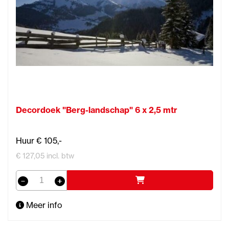
Decordoek "Berg-landschap" 6 x 2,5 mtr
Huur € 105,-
€ 127,05 incl. btw
Meer info