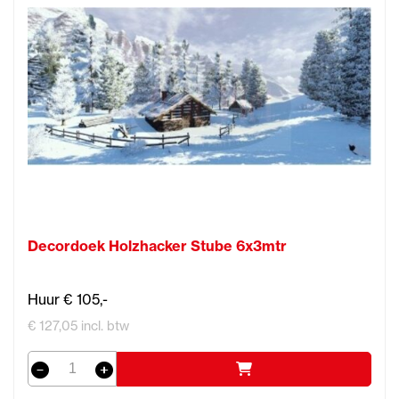
Decordoek Holzhacker Stube 6x3mtr
Huur € 105,-
€ 127,05 incl. btw