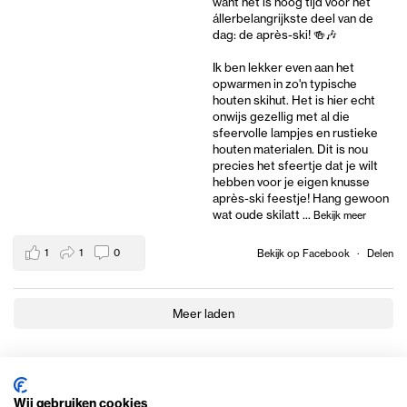
want het is hoog tijd voor het
állerbelangrijkste deel van de
dag: de après-ski! 🍻🎶
Ik ben lekker even aan het
opwarmen in zo'n typische
houten skihut. Het is hier echt
onwijs gezellig met al die
sfeervolle lampjes en rustieke
houten materialen. Dit is nou
precies het sfeertje dat je wilt
hebben voor je eigen knusse
après-ski feestje! Hang gewoon
wat oude skilatt
...
Bekijk meer
1
1
0
Bekijk op Facebook
·
Delen
Meer laden
Wij gebruiken cookies