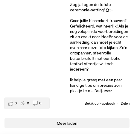
Zeg ja tegen de tofste
ceremonie-setting! 💍✨
Gaan jullie binnenkort trouwen?
Gefeliciteerd, wat heerlijk! Als je
nog volop in de voorbereidingen
zit en zoekt naar ideeën voor de
aankleding, dan moet je echt
even naar deze foto kijken. Zo'n
ontspannen, sfeervolle
buitenbruiloft met een boho
festival sfeertje wil toch
iedereen?
Ik help je graag met een paar
handige tips om precies zo'n
plaatje te c
...
Bekijk meer
0
0
0
Bekijk op Facebook
·
Delen
Meer laden