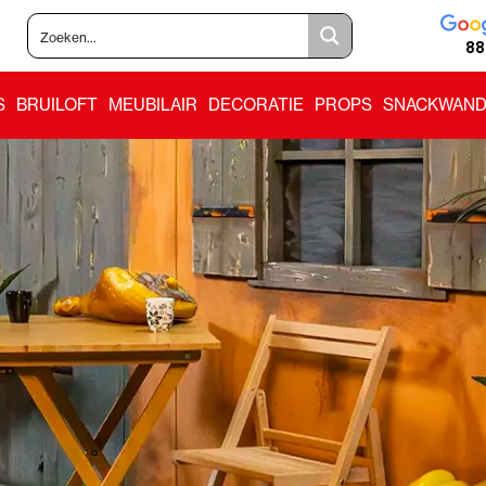
88
S
BRUILOFT
MEUBILAIR
DECORATIE
PROPS
SNACKWAND