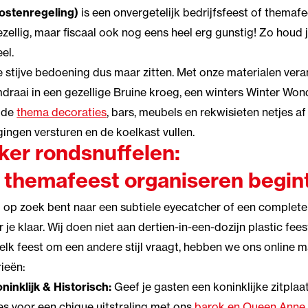
ostenregeling)
is een onvergetelijk bedrijfsfeest of themafe
zellig, maar fiscaal ook nog eens heel erg gunstig! Zo houd
el.
e stijve bedoening dus maar zitten. Met onze materialen veran
raai in een gezellige Bruine kroeg, een winters Winter Won
n de
thema decoraties
,
bars
, meubels en
rekwisieten
netjes af 
gingen versturen en de koelkast vullen.
ker rondsnuffelen:
 themafeest organiseren begin
u op zoek bent naar een subtiele eyecatcher of een complete 
r je klaar. Wij doen niet aan dertien-in-een-dozijn plastic fe
lk feest om een andere stijl vraagt, hebben we ons online ma
ieën:
ninklijk & Historisch:
Geef je gasten een koninklijke zitpla
es voor een chique uitstraling met ons
barok en Queen Anne 