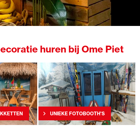
coratie huren bij Ome Piet
AKKETTEN
UNIEKE FOTOBOOTH'S