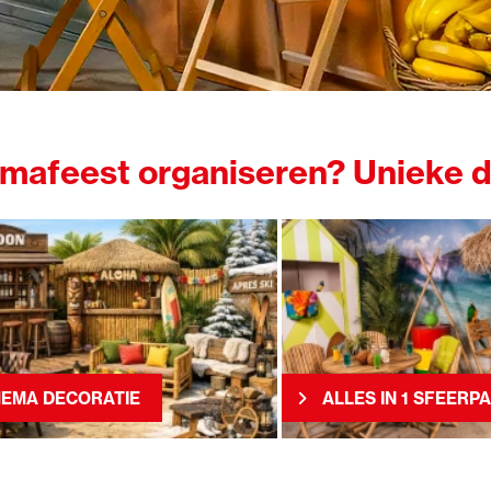
mafeest organiseren? Unieke de
EMA DECORATIE
ALLES IN 1 SFEERP