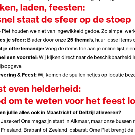
ken, laden, feesten:
snel staat de sfeer op de stoep
 Piet houden we niet van ingewikkeld gedoe. Zo simpel werk
es je sfeer:
Blader door onze
25 thema’s
, huur losse items
l je offertemandje:
Voeg de items toe aan je online lijstje en
el een voorstel:
Wij kijken direct naar de beschikbaarheid 
ijsopgave.
vering & Feest:
Wij komen de spullen netjes op locatie bez
st even helderheid:
d om te weten voor het feest lo
n jullie alles ook in Maastricht of Delfzijl afleveren?
Jazeker! Ons magazijn staat in Alkmaar, maar onze bussen rij
Friesland, Brabant of Zeeland losbarst: Ome Piet brengt de 