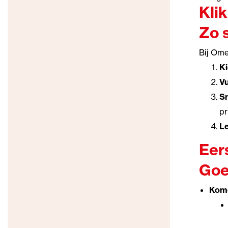
Klik
Zo 
Bij Ome
Ki
Vu
Sn
pr
Le
Eer
Goe
Kome