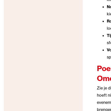
N
ki
R
l
Ti
sf
Vo
sp
Poe
Ome
Zie je 
hoeft n
eveneme
brengen