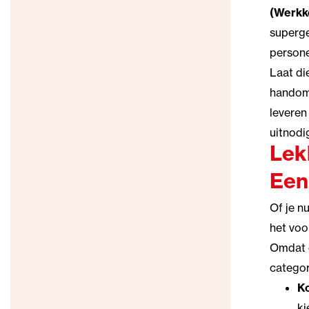
(Werkk
superge
persone
Laat di
handomd
levere
uitnodi
Lek
Een
Of je n
het voo
Omdat e
categor
Ko
ki