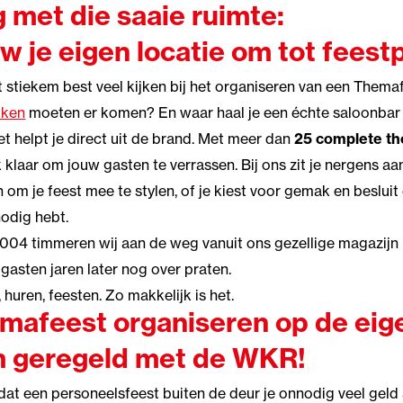
 met die saaie ruimte:
w je eigen locatie om tot feestp
 stiekem best veel kijken bij het organiseren van een Thema
kken
moeten er komen? En waar haal je een échte saloonbar
t helpt je direct uit de brand. Met meer dan
25 complete t
 klaar om jouw gasten te verrassen. Bij ons zit je nergens aan
n om je feest mee te stylen, of je kiest voor gemak en beslui
nodig hebt.
004 timmeren wij aan de weg vanuit ons gezellige magazijn 
 gasten jaren later nog over praten.
 huren, feesten. Zo makkelijk is het.
mafeest organiseren
op de eig
m geregeld met de WKR!
 dat een personeelsfeest buiten de deur je onnodig veel gel