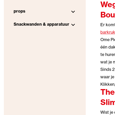
Weg
props
Bou
Snackwanden & apparatuur
Er komt
barkru
Ome Pie
één dak
te hure
wat je 
Sinds 2
waar je
Klikken,
The
Sli
Wist je