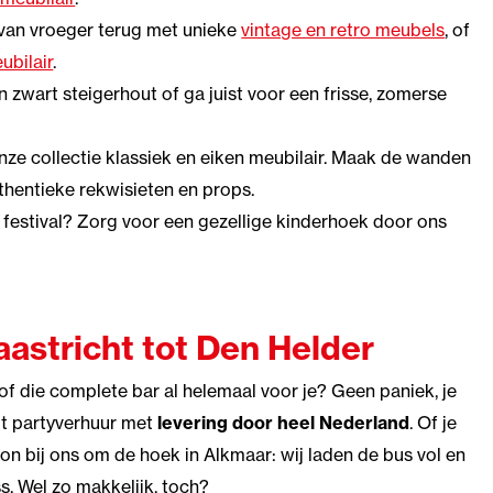
 van vroeger terug met unieke
vintage en retro meubels
, of
ubilair
.
en zwart steigerhout
of ga juist voor een frisse, zomerse
onze collectie klassiek en eiken meubilair
. Maak de wanden
uthentieke rekwisieten
en props.
 festival? Zorg voor een gezellige kinderhoek door ons
aastricht tot Den Helder
of die complete bar al helemaal voor je? Geen paniek, je
gt partyverhuur met
levering door heel Nederland
. Of je
n bij ons om de hoek in Alkmaar: wij laden de bus vol en
s. Wel zo makkelijk, toch?