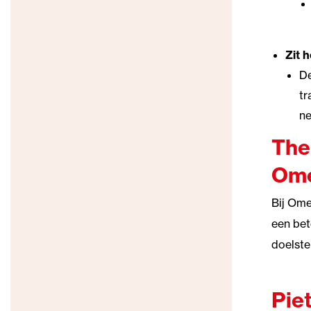
Zit 
De
tr
ne
The
Ome
Bij Ome
een bet
doelste
Pie