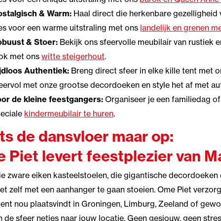
ostalgisch & Warm:
Haal direct die herkenbare gezelligheid
es voor een warme uitstraling met ons
landelijk en grenen me
obuust & Stoer:
Bekijk ons sfeervolle meubilair van rustiek 
ook met ons
witte steigerhout
.
jdloos Authentiek:
Breng direct sfeer in elke kille tent met 
eervol met onze grootse decordoeken
en style het af met a
or de kleine feestgangers:
Organiseer je een familiedag of
eciale
kindermeubilair te huren
.
ts de dansvloer maar op:
 Piet levert feestplezier van M
die zware eiken kasteelstoelen, die gigantische decordoeken 
iet zelf met een aanhanger te gaan stoeien. Ome Piet verzor
nt nou plaatsvindt in Groningen, Limburg, Zeeland of gewoo
 de sfeer netjes naar jouw locatie. Geen gesjouw, geen stres