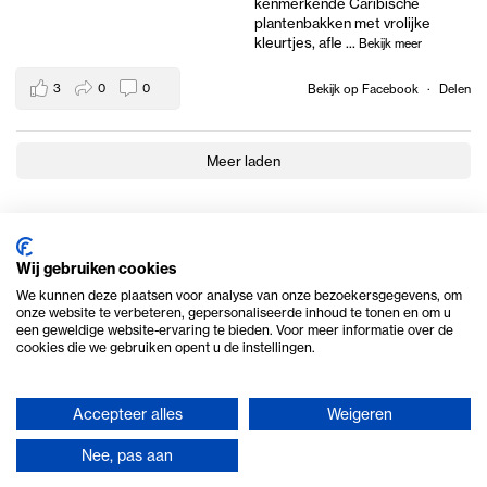
kenmerkende Caribische
plantenbakken met vrolijke
kleurtjes, afle
...
Bekijk meer
3
0
0
Bekijk op Facebook
·
Delen
Meer laden
Wij gebruiken cookies
We kunnen deze plaatsen voor analyse van onze bezoekersgegevens, om
onze website te verbeteren, gepersonaliseerde inhoud te tonen en om u
een geweldige website-ervaring te bieden. Voor meer informatie over de
cookies die we gebruiken opent u de instellingen.
Accepteer alles
Weigeren
© 2026 Ome Piet Verhuur
Nee, pas aan
Privacy en cookie beleid