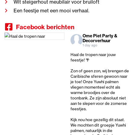
Wit steigerhout meubilair voor bruiloft
Een feestje met een mooi verhaal.
Facebook berichten
Ome Piet Party &
Decorverhuur
1 day ago
Haal de tropen naar jouw
feestje! 🌴
Zon of geen zon, wij brengen de
Caribische sferen gewoon naar
je toe! Onze Yuwhi palmen
vliegen momenteel echt als
warme broodjes over de
toonbank. Ze zijn absoluut niet
aan te slepen voor de zomerse
feestjes.
Kijk nou hoe gezellig dit staat.
We mochten dit groepje Yuwhi
palmen, natuurlijk in die