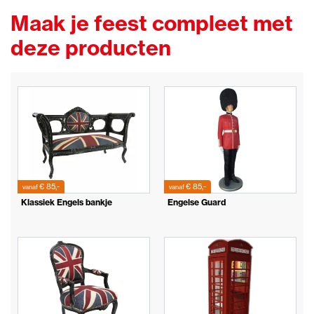
Maak je feest compleet met
deze producten
€ 85,-
€ 85,-
vanaf
vanaf
Klassiek Engels bankje
Engelse Guard