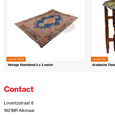
€ 37,50
€ 25,-
vanaf
vanaf
Vintage Vloerkleed 2 x 3 meter
Arabische Thee
Contact
Lorentzstraat 8
1821BR Alkmaar