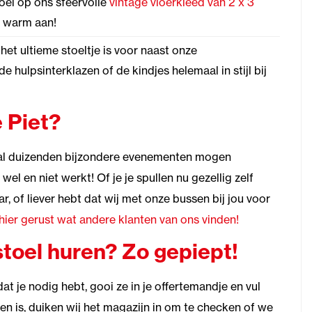
oel op ons sfeervolle
vintage vloerkleed van 2 x 3
er warm aan!
 het ultieme stoeltje is voor naast onze
de hulpsinterklazen of de kindjes helemaal in stijl bij
 Piet?
 al duizenden bijzondere evenementen mogen
l en niet werkt! Of je je spullen nu gezellig zelf
, of liever hebt dat wij met onze bussen bij jou voor
hier gerust wat andere klanten van ons vinden!
toel huren? Zo gepiept!
t je nodig hebt, gooi ze in je offertemandje en vul
en is, duiken wij het magazijn in om te checken of we