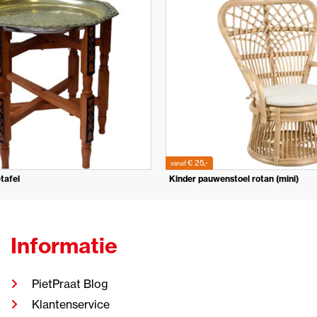
€ 25,-
vanaf
tafel
Kinder pauwenstoel rotan (mini)
Informatie
PietPraat Blog
Klantenservice