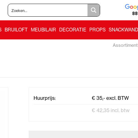
88
S
BRUILOFT
MEUBILAIR
DECORATIE
PROPS
SNACKWAND
Assortiment
Huurprijs:
€ 35,- excl. BTW
€ 42,35 incl. btw