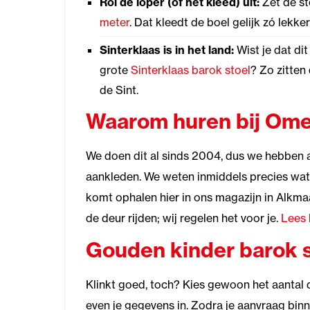
Rol de loper (of het kleed) uit:
Zet de st
meter
. Dat kleedt de boel gelijk zó lekk
Sinterklaas is in het land:
Wist je dat dit
grote
Sinterklaas barok stoel
? Zo zitten 
de Sint.
Waarom huren bij Ome
We doen dit al sinds 2004, dus we hebben
aankleden. We weten inmiddels precies wat we
komt ophalen hier in ons magazijn in Alkmaar
de deur rijden; wij regelen het voor je.
Lees 
Gouden kinder barok s
Klinkt goed, toch? Kies gewoon het aantal da
even je gegevens in. Zodra je aanvraag binn