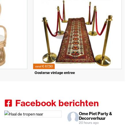
€ 67,50
vanaf
Oosterse vintage entree
Facebook berichten
Ome Piet Party &
Decorverhuur
20 hours ago