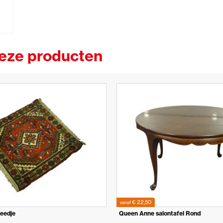
deze producten
€ 22,50
vanaf
leedje
Queen Anne salontafel Rond