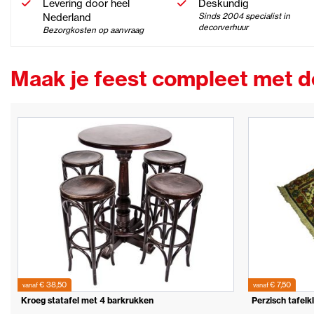
Levering door heel
Deskundig
Nederland
Sinds 2004 specialist in
decorverhuur
Bezorgkosten op aanvraag
Maak je feest compleet met 
€ 38,50
€ 7,50
vanaf
vanaf
Kroeg statafel met 4 barkrukken
Perzisch tafelk