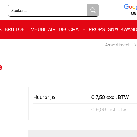
88
S
BRUILOFT
MEUBILAIR
DECORATIE
PROPS
SNACKWAND
Assortiment
e
Huurprijs:
€ 7,50 excl. BTW
€ 9,08 incl. btw