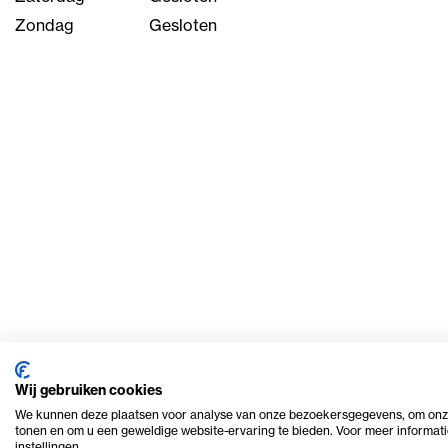
Zondag
Gesloten
Wij gebruiken cookies
We kunnen deze plaatsen voor analyse van onze bezoekersgegevens, om onze
tonen en om u een geweldige website-ervaring te bieden. Voor meer informati
© 2026 Ome Piet Verhuur
Privacy en cookie beleid
instellingen.