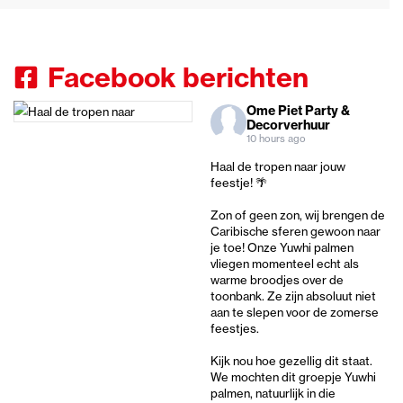
Facebook berichten
Ome Piet Party &
Decorverhuur
10 hours ago
Haal de tropen naar jouw
feestje! 🌴
Zon of geen zon, wij brengen de
Caribische sferen gewoon naar
je toe! Onze Yuwhi palmen
vliegen momenteel echt als
warme broodjes over de
toonbank. Ze zijn absoluut niet
aan te slepen voor de zomerse
feestjes.
Kijk nou hoe gezellig dit staat.
We mochten dit groepje Yuwhi
palmen, natuurlijk in die