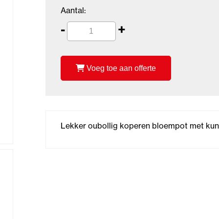
Aantal:
-
+
Voeg toe aan offerte
Lekker oubollig koperen bloempot met kuns