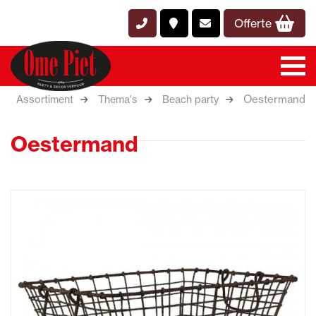
Offerte
Oestermand
Assortiment
Thema's
Beach party
Oestermand