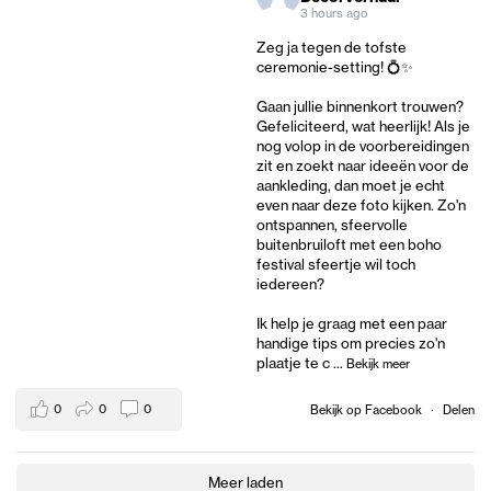
3 hours ago
Zeg ja tegen de tofste
ceremonie-setting! 💍✨
Gaan jullie binnenkort trouwen?
Gefeliciteerd, wat heerlijk! Als je
nog volop in de voorbereidingen
zit en zoekt naar ideeën voor de
aankleding, dan moet je echt
even naar deze foto kijken. Zo'n
ontspannen, sfeervolle
buitenbruiloft met een boho
festival sfeertje wil toch
iedereen?
Ik help je graag met een paar
handige tips om precies zo'n
plaatje te c
...
Bekijk meer
0
0
0
Bekijk op Facebook
·
Delen
Meer laden