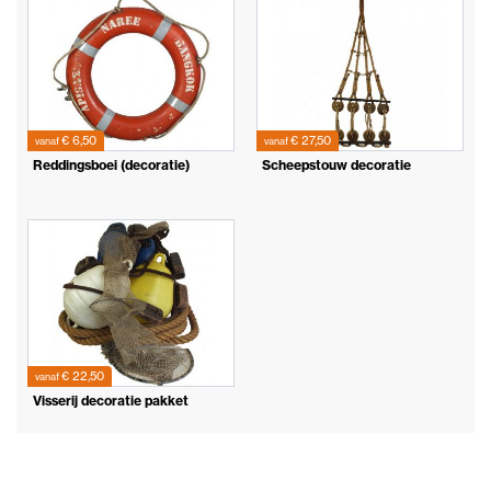
€ 6,50
€ 27,50
vanaf
vanaf
Reddingsboei (decoratie)
Scheepstouw decoratie
€ 22,50
vanaf
Visserij decoratie pakket