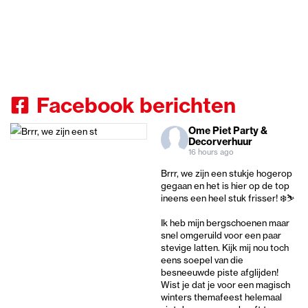
Facebook berichten
Ome Piet Party &
Decorverhuur
16 hours ago
Brrr, we zijn een stukje hogerop
gegaan en het is hier op de top
ineens een heel stuk frisser! ❄️⛷️
Ik heb mijn bergschoenen maar
snel omgeruild voor een paar
stevige latten. Kijk mij nou toch
eens soepel van die
besneeuwde piste afglijden!
Wist je dat je voor een magisch
winters themafeest helemaal