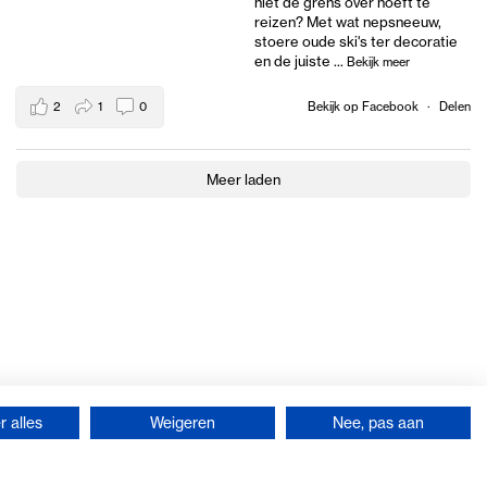
niet de grens over hoeft te
reizen? Met wat nepsneeuw,
stoere oude ski's ter decoratie
en de juiste
...
Bekijk meer
2
1
0
Bekijk op Facebook
·
Delen
Meer laden
 alles
Weigeren
Nee, pas aan