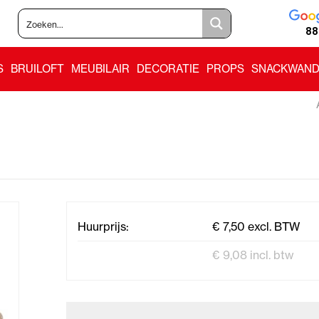
88
S
BRUILOFT
MEUBILAIR
DECORATIE
PROPS
SNACKWAND
Huurprijs:
€ 7,50 excl. BTW
€ 9,08 incl. btw