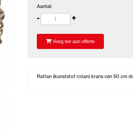
Aantal:
-
+
Voeg toe aan offerte
Rattan (kunststof rotan) krans van 50 cm d