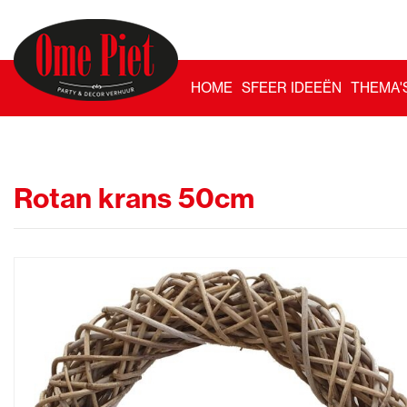
HOME
SFEER IDEEËN
THEMA'
Rotan krans 50cm