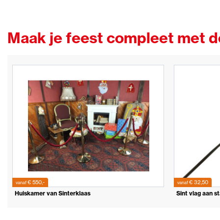
Maak je feest compleet met 
€ 550,-
€ 32,50
vanaf
vanaf
Huiskamer van Sinterklaas
Sint vlag aan st