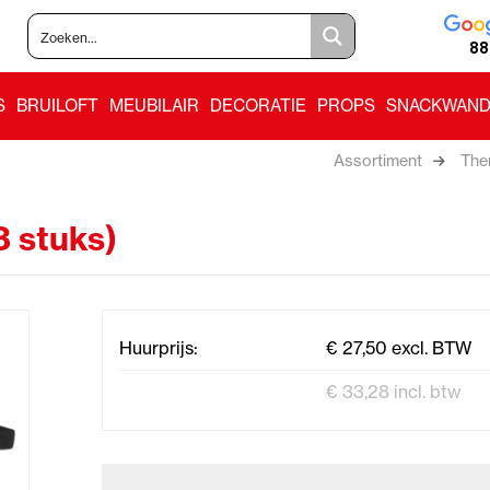
88
S
BRUILOFT
MEUBILAIR
DECORATIE
PROPS
SNACKWAND
Assortiment
The
3 stuks)
Huurprijs:
€ 27,50 excl. BTW
€ 33,28 incl. btw