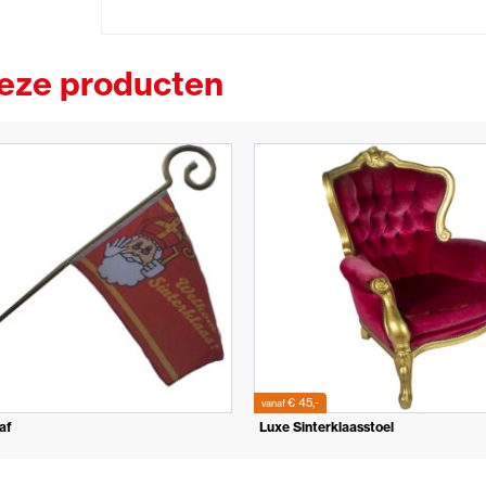
deze producten
€ 45,-
vanaf
af
Luxe Sinterklaasstoel