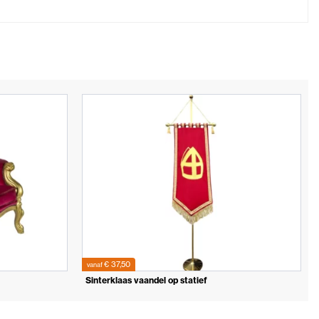
€ 37,50
vanaf
Sinterklaas vaandel op statief