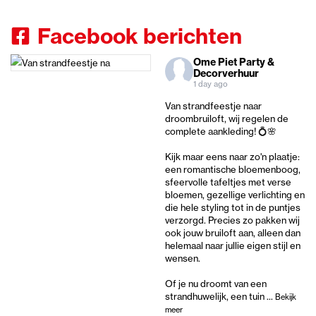
Facebook berichten
Ome Piet Party &
Decorverhuur
1 day ago
Van strandfeestje naar
droombruiloft, wij regelen de
complete aankleding! 💍🌸
Kijk maar eens naar zo'n plaatje:
een romantische bloemenboog,
sfeervolle tafeltjes met verse
bloemen, gezellige verlichting en
die hele styling tot in de puntjes
verzorgd. Precies zo pakken wij
ook jouw bruiloft aan, alleen dan
helemaal naar jullie eigen stijl en
wensen.
Of je nu droomt van een
strandhuwelijk, een tuin
...
Bekijk
meer