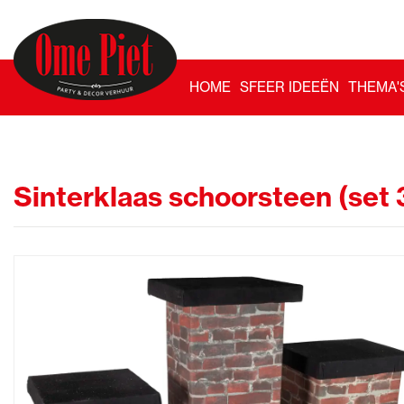
HOME
SFEER IDEEËN
THEMA'
Sinterklaas schoorsteen (set 