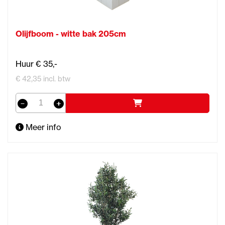
Olijfboom - witte bak 205cm
Huur € 35,-
€ 42,35 incl. btw
Meer info