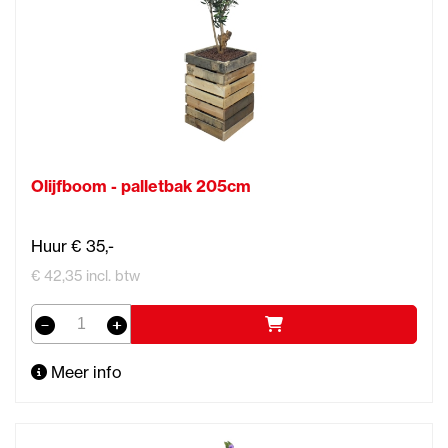
Olijfboom - palletbak 205cm
Huur € 35,-
€ 42,35 incl. btw
Meer info