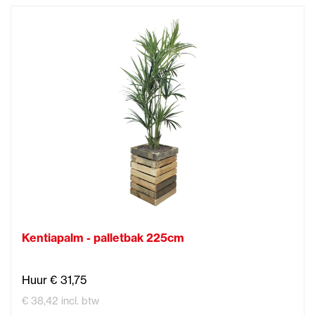
Kentiapalm - palletbak 225cm
Huur € 31,75
€ 38,42 incl. btw