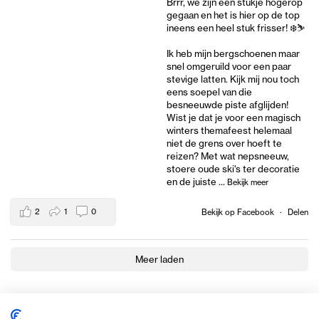
Brrr, we zijn een stukje hogerop
gegaan en het is hier op de top
ineens een heel stuk frisser! ❄️⛷️
Ik heb mijn bergschoenen maar
snel omgeruild voor een paar
stevige latten. Kijk mij nou toch
eens soepel van die
besneeuwde piste afglijden!
Wist je dat je voor een magisch
winters themafeest helemaal
niet de grens over hoeft te
reizen? Met wat nepsneeuw,
stoere oude ski's ter decoratie
en de juiste
...
Bekijk meer
2
1
0
Bekijk op Facebook
·
Delen
Meer laden