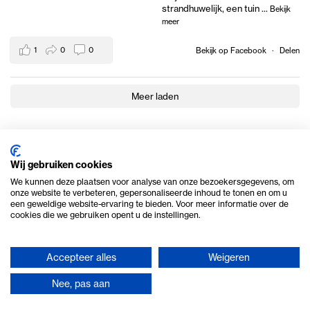
strandhuwelijk, een tuin
...
Bekijk
meer
1
0
0
Bekijk op Facebook
·
Delen
Meer laden
Wij gebruiken cookies
We kunnen deze plaatsen voor analyse van onze bezoekersgegevens, om
onze website te verbeteren, gepersonaliseerde inhoud te tonen en om u
een geweldige website-ervaring te bieden. Voor meer informatie over de
cookies die we gebruiken opent u de instellingen.
Accepteer alles
Weigeren
© 2026 Ome Piet Verhuur
Nee, pas aan
Privacy en cookie beleid