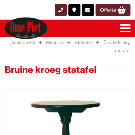
Offerte
Bruine kroeg
Assortiment
Meubilair
Statafels
statafel
Bruine kroeg statafel