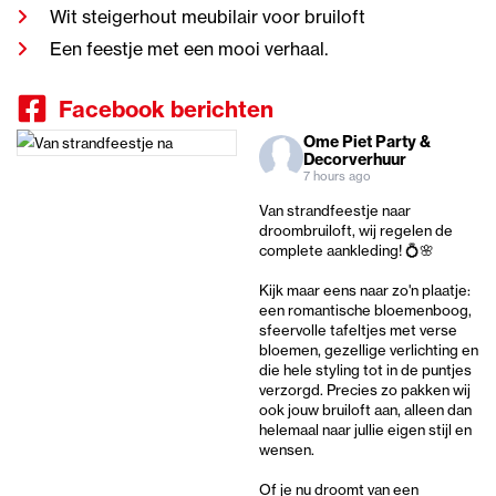
Wit steigerhout meubilair voor bruiloft
Een feestje met een mooi verhaal.
Facebook berichten
Ome Piet Party &
Decorverhuur
7 hours ago
Van strandfeestje naar
droombruiloft, wij regelen de
complete aankleding! 💍🌸
Kijk maar eens naar zo'n plaatje:
een romantische bloemenboog,
sfeervolle tafeltjes met verse
bloemen, gezellige verlichting en
die hele styling tot in de puntjes
verzorgd. Precies zo pakken wij
ook jouw bruiloft aan, alleen dan
helemaal naar jullie eigen stijl en
wensen.
Of je nu droomt van een