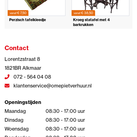
€ 7,50
€ 38,50
vanaf
vanaf
Perzisch tafelkleedje
Kroeg statafel met 4
barkrukken
Contact
Lorentzstraat 8
1821BR Alkmaar
072 - 564 04 08
klantenservice@omepietverhuur.nl
Openingstijden
Maandag
08:30 - 17:00 uur
Dinsdag
08:30 - 17:00 uur
Woensdag
08:30 - 17:00 uur