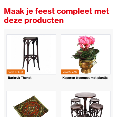
Maak je feest compleet met
deze producten
€ 4,25
€ 7,50
vanaf
vanaf
Barkruk Thonet
Koperen bloempot met plantje