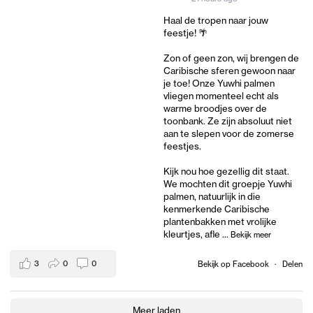
Haal de tropen naar jouw
feestje! 🌴
Zon of geen zon, wij brengen de
Caribische sferen gewoon naar
je toe! Onze Yuwhi palmen
vliegen momenteel echt als
warme broodjes over de
toonbank. Ze zijn absoluut niet
aan te slepen voor de zomerse
feestjes.
Kijk nou hoe gezellig dit staat.
We mochten dit groepje Yuwhi
palmen, natuurlijk in die
kenmerkende Caribische
plantenbakken met vrolijke
kleurtjes, afle
...
Bekijk meer
3
0
0
Bekijk op Facebook
·
Delen
Meer laden