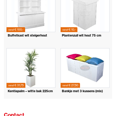
€ 100,-
€ 10,-
vanaf
vanaf
Buffetkast wit steigerhout
Plantenzuil wit hout 75 cm
€ 31,75
€ 27,50
vanaf
vanaf
Kentiapalm – witte bak 225cm
Bankje met 3 kussens (mix)
Contact