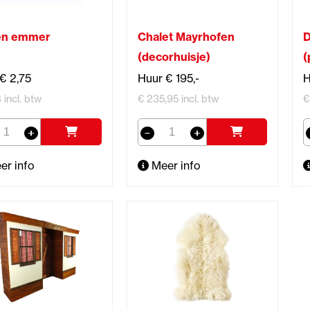
en emmer
Chalet Mayrhofen
D
(decorhuisje)
(
€ 2,75
Huur € 195,-
H
 incl. btw
€ 235,95 incl. btw
€
er info
Meer info