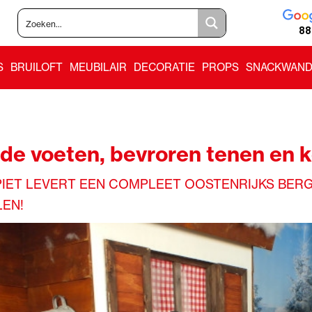
88
S
BRUILOFT
MEUBILAIR
DECORATIE
PROPS
SNACKWAND
de voeten, bevroren tenen en 
IET LEVERT EEN COMPLEET OOSTENRIJKS BERG
LEN!