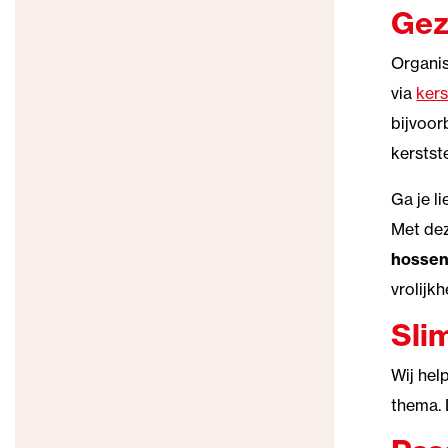
Gez
Organis
via
kers
bijvoor
kerstst
Ga je l
Met dez
hosse
vrolijkh
Sli
Wij hel
thema. 