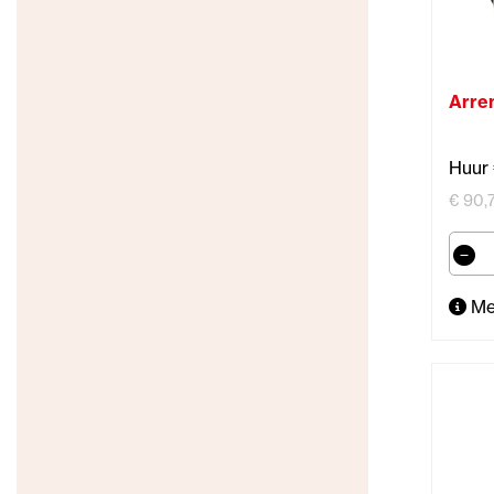
Arren
Huur 
€ 90,7
Me