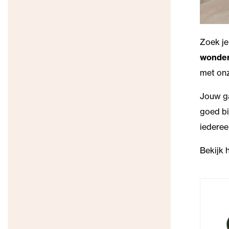
Zoek je
wonder
met on
Jouw ga
goed bi
iederee
Bekijk 