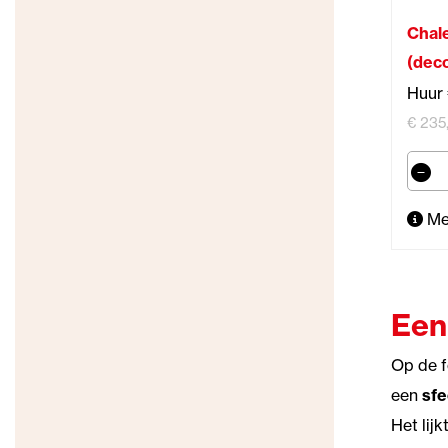
Chale
(deco
Huur 
€ 235,
Me
Een
Op de f
een
sfe
Het lij