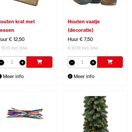
outen krat met
Houten vaatje
lessen
(decoratie)
uur € 12,50
Huur € 7,50
 15,13 incl. btw
€ 9,08 incl. btw
Meer info
Meer info