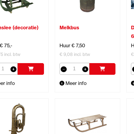
slee (decoratie)
Melkbus
D
6
€ 75,-
Huur € 7,50
H
5 incl. btw
€ 9,08 incl. btw
€
er info
Meer info