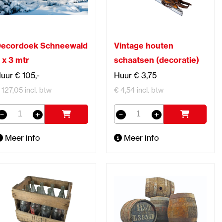
ecordoek Schneewald
Vintage houten
 x 3 mtr
schaatsen (decoratie)
uur € 105,-
Huur € 3,75
 127,05 incl. btw
€ 4,54 incl. btw
Meer info
Meer info