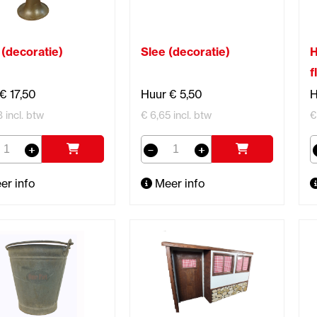
(decoratie)
Slee (decoratie)
H
f
€ 17,50
Huur € 5,50
H
8 incl. btw
€ 6,65 incl. btw
€
er info
Meer info