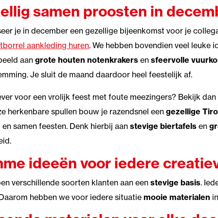
ellig samen proosten in decem
eer je in december een gezellige bijeenkomst voor je collega
tborrel aankleding huren
. We hebben bovendien veel leuke 
beeld aan
grote houten notenkrakers
en
sfeervolle vuurk
emming. Je sluit de maand daardoor heel feestelijk af.
iever voor een vrolijk feest met foute meezingers? Bekijk dan
e herkenbare spullen bouw je razendsnel een
gezellige Tir
n
en samen feesten. Denk hierbij aan
stevige biertafels
en
gr
eid.
mme ideeën voor iedere creatie
pen verschillende soorten klanten aan een
stevige basis
. Ie
Daarom hebben we voor iedere situatie
mooie materialen
in