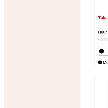
Tuba 
Huur 
€ 21,1
Me