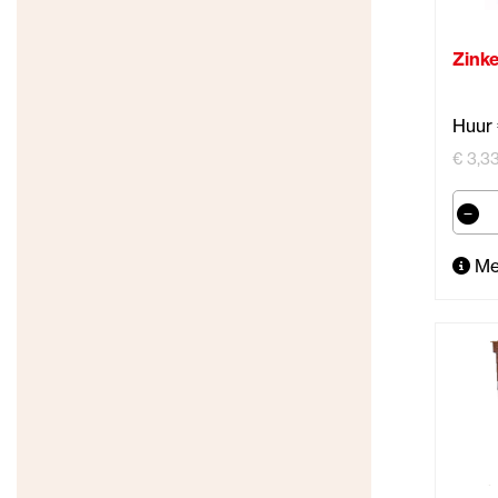
Zink
Huur 
€ 3,33
Me