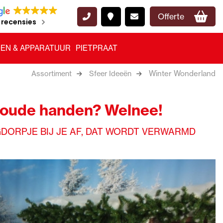
Offerte
 recensies
EN & APPARATUUR
PIETPRAAT
Winter Wonderland
Assortiment
Sfeer Ideeën
koude handen? Welnee!
DORPJE BIJ JE AF, DAT WORDT VERWARMD