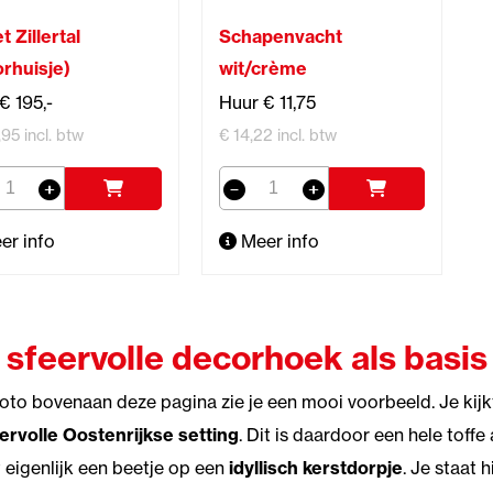
t Zillertal
Schapenvacht
rhuisje)
wit/crème
€ 195,-
Huur € 11,75
95 incl. btw
€ 14,22 incl. btw
er info
Meer info
 sfeervolle decorhoek als basis
oto bovenaan deze pagina zie je een mooi voorbeeld. Je kij
ervolle Oostenrijkse setting
. Dit is daardoor een hele tof
kt eigenlijk een beetje op een
idyllisch kerstdorpje
. Je staat