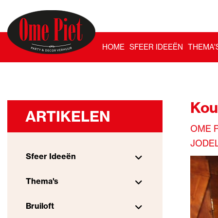
HOME
SFEER IDEEËN
THEMA'
Kou
ARTIKELEN
OME P
JODE
Sfeer Ideeën
Thema's
Bruiloft