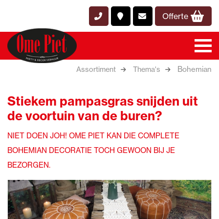
Offerte
Bohemian
Assortiment
Thema's
Stiekem pampasgras snijden uit
de voortuin van de buren?
NIET DOEN JOH! OME PIET KAN DIE COMPLETE
BOHEMIAN DECORATIE TOCH GEWOON BIJ JE
BEZORGEN.