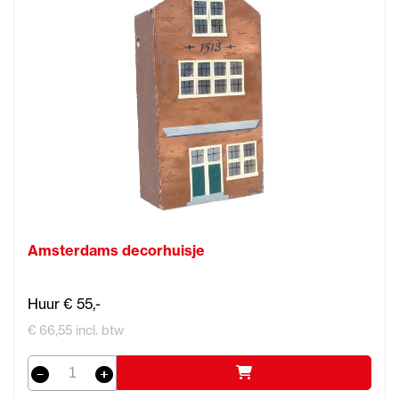
Amsterdams decorhuisje
Huur € 55,-
€ 66,55 incl. btw