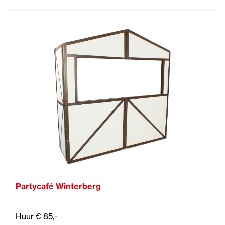
Partycafé Winterberg
Huur € 85,-